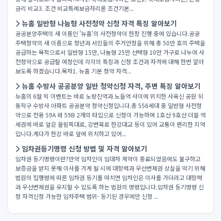
금리 비교3. 조건 비교특례보금자리론 조건기본...
뉴홈 일반형 나눔형 사전청약 신청 자격 특징 알아보기
공공분양주택의 새 이름인 '뉴홈'의 사전청약이 한창 진행 중에 있습니다.공공
주택청약의 새 이름으로 청년과 서민들의 주거안정을 위해 총 50만 호의 주택을
공급하는 목적으로서 일반형 15만, 나눔형 25만 선택형 10만 가구로 나누어 사
전청약으로 공급할 예정인데 각각의 특징과 신청 조건과 자격에 대해 한번 알아
보도록 하겠습니다.목차1. 뉴홈 기본 청약 자격...
뉴홈 수방사 공공분양 일반 청약신청 자격, 주변 특징 알아보기
뉴홈의 6월 빅 이벤트는 바로 노량진역과 노들역 사이에 위치한 사육신 공원 뒤
동작구 수방사 아파트 공공분약 청약신청입니다.총 556세대 중 일반형 사전청
약으로 전용 59A 와 59B 2개의 타입으로 신청이 가능하며 1호선 9호선 더블 역
세권에 바로 앞은 올림픽대로, 강변북로 한강대교 등이 있어 교통이 편리한 지역
입니다.게다가 한강 바로 앞에 위치하고 있어...
임차권등기명령 신청 방법 및 자격 알아보기
임차권 등기명령이란?만약 임차인이 임대차 계약이 종료되었음에도 불구하고
보증금을 받지 못해 이사를 가게 될 시에 대항력과 우선변제권 상실을 막기 위해
법원의 집행령에 따른 임차권 등기를 마치면 임차인은 이사를 가더라고 대항력
과 우선변제권을 유지​할 수 있도록 하는 법원의 명령입니다.임차권 등기명령 신
청 자격신청 가능한 임차주택 범위- 등기된 경우에만 신청 ...