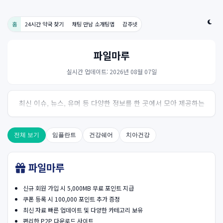
홈
24시간 약국 찾기
채팅 만남 소개팅앱
감주넷
파일마루
실시간 업데이트: 2026년 08월 07일
최신 이슈, 뉴스, 유머 등 다양한 정보를 한 곳에서 모아 제공하는
사이트입니다. 오늘의 핫이슈를 한눈에 살펴보세요.
전체 보기
임플란트
건강쉐어
치아건강
파일마루
신규 회원 가입 시 5,000MB 무료 포인트 지급
쿠폰 등록 시 100,000 포인트 추가 증정
최신 자료 빠른 업데이트 및 다양한 카테고리 보유
편리한 P2P 다운로드 사이트